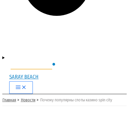
SARAY BEACH
Main
Menu
Главная
Новости
Почему популярны слоты казино spin city