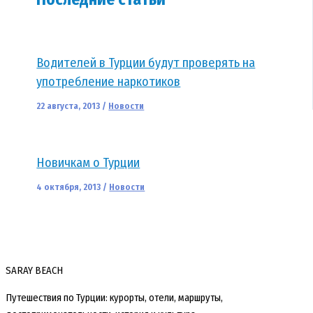
Водителей в Турции будут проверять на
употребление наркотиков
22 августа, 2013
/
Новости
Новичкам о Турции
4 октября, 2013
/
Новости
SARAY BEACH
Путешествия по Турции: курорты, отели, маршруты,