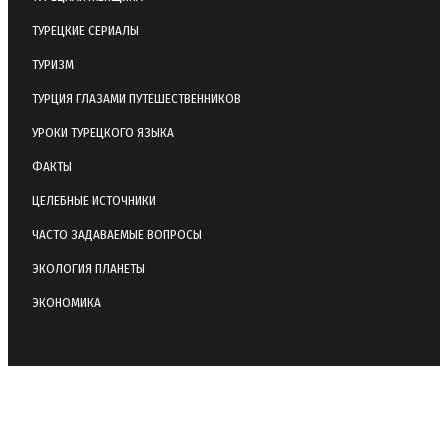
ТУРЕЦКИЕ СЕРИАЛЫ
ТУРИЗМ
ТУРЦИЯ ГЛАЗАМИ ПУТЕШЕСТВЕННИКОВ
УРОКИ ТУРЕЦКОГО ЯЗЫКА
ФАКТЫ
ЦЕЛЕБНЫЕ ИСТОЧНИКИ
ЧАСТО ЗАДАВАЕМЫЕ ВОПРОСЫ
ЭКОЛОГИЯ ПЛАНЕТЫ
ЭКОНОМИКА