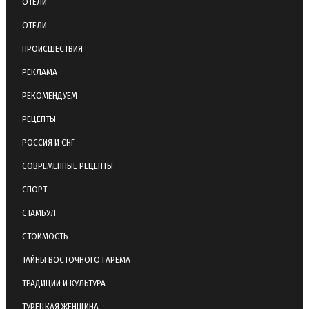
ОТЕЛИ
ОТЕЛИ
ПРОИСШЕСТВИЯ
РЕКЛАМА
РЕКОМЕНДУЕМ
РЕЦЕПТЫ
РОССИЯ И СНГ
СОВРЕМЕННЫЕ РЕЦЕПТЫ
СПОРТ
СТАМБУЛ
СТОИМОСТЬ
ТАЙНЫ ВОСТОЧНОГО ГАРЕМА
ТРАДИЦИИ И КУЛЬТУРА
ТУРЕЦКАЯ ЖЕНЩИНА