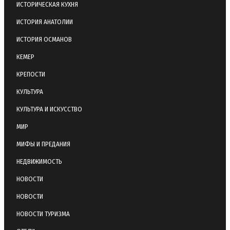
ИСТОРИЧЕСКАЯ КУХНЯ
ИСТОРИЯ АНАТОЛИИ
ИСТОРИЯ ОСМАНОВ
КЕМЕР
КРЕПОСТИ
КУЛЬТУРА
КУЛЬТУРА И ИСКУССТВО
МИР
МИФЫ И ПРЕДАНИЯ
НЕДВИЖИМОСТЬ
НОВОСТИ
НОВОСТИ
НОВОСТИ ТУРИЗМА