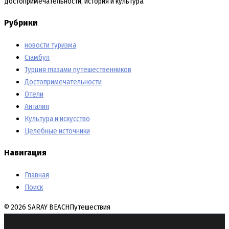
достопримечательности, история и культура.
Рубрики
новости туризма
Стамбул
Турция глазами путешественников
Достопримечательности
Отели
Анталия
Культура и искусство
Целебные источники
Навигация
Главная
Поиск
© 2026 SARAY BEACH
Путешествия