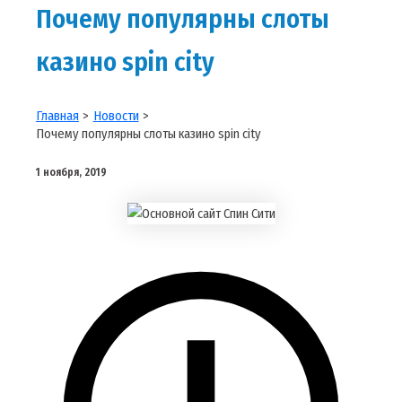
Почему популярны слоты
казино spin city
Главная
Новости
Почему популярны слоты казино spin city
1 ноября, 2019