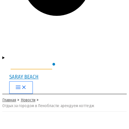
SARAY BEACH
Main
Menu
Главная
Новости
Отдых за городом в Ленобласти: арендуем коттедж