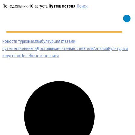
Перейти
Понедельник, 10 августа
Путешествия
Поиск
к
содержимому
новости туризма
Стамбул
Турция глазами
путешественников
Достопримечательности
Отели
Анталия
Культура и
искусство
Целебные источники