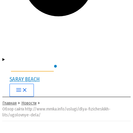
SARAY BEACH
Main
Menu
Главная
Новости
Обзор сайта http://www.mmka.info/uslugi/dlya-fizicheskikh-
lits/ugolovnye-dela/