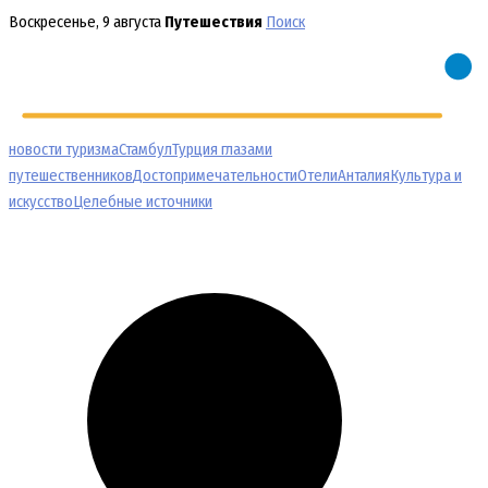
Перейти
Воскресенье, 9 августа
Путешествия
Поиск
к
содержимому
новости туризма
Стамбул
Турция глазами
путешественников
Достопримечательности
Отели
Анталия
Культура и
искусство
Целебные источники