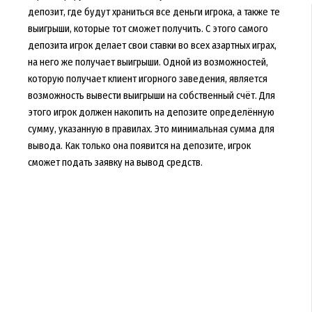
депозит, где будут храниться все деньги игрока, а также те
выигрыши, которые тот сможет получить. С этого самого
депозита игрок делает свои ставки во всех азартных играх,
на него же получает выигрыши. Одной из возможностей,
которую получает клиент игорного заведения, является
возможность вывести выигрыши на собственный счёт. Для
этого игрок должен накопить на депозите определённую
сумму, указанную в правилах. Это минимальная сумма для
вывода. Как только она появится на депозите, игрок
сможет подать заявку на вывод средств.