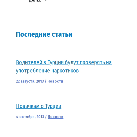
ДАЛЕЕ
Последние статьи
Водителей в Турции будут проверять на
употребление наркотиков
22 августа, 2013
/
Новости
Новичкам о Турции
4 октября, 2013
/
Новости