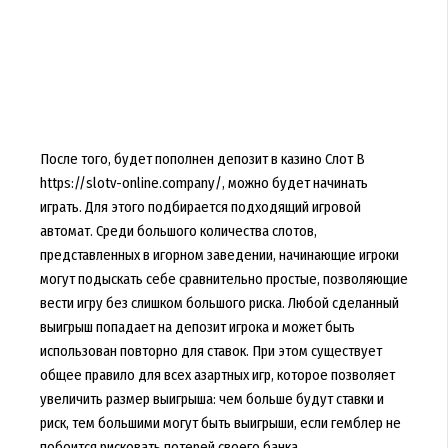
После того, будет пополнен депозит в казино Слот В
https://slotv-online.company/, можно будет начинать
играть. Для этого подбирается подходящий игровой
автомат. Среди большого количества слотов,
представленных в игорном заведении, начинающие игроки
могут подыскать себе сравнительно простые, позволяющие
вести игру без слишком большого риска. Любой сделанный
выигрыш попадает на депозит игрока и может быть
использован повторно для ставок. При этом существует
общее правило для всех азартных игр, которое позволяет
увеличить размер выигрыша: чем больше будут ставки и
риск, тем большими могут быть выигрыши, если гемблер не
побоится рисковать потерей своего банка.