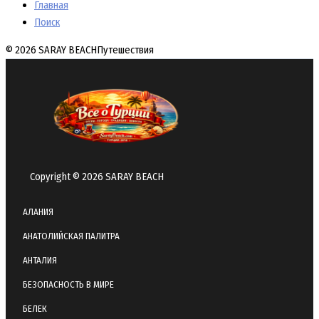
Главная
Поиск
© 2026 SARAY BEACH
Путешествия
Copyright © 2026 SARAY BEACH
АЛАНИЯ
АНАТОЛИЙСКАЯ ПАЛИТРА
АНТАЛИЯ
БЕЗОПАСНОСТЬ В МИРЕ
БЕЛЕК