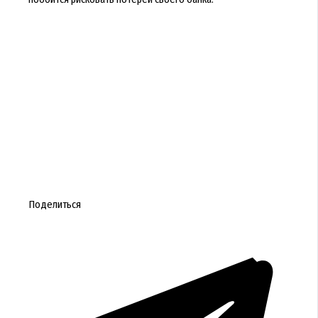
Поделиться