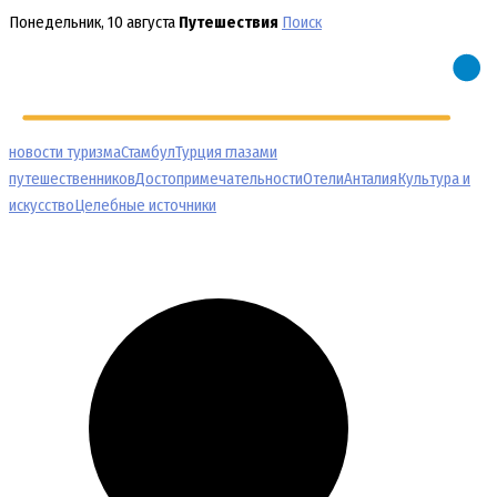
Перейти
Понедельник, 10 августа
Путешествия
Поиск
к
содержимому
новости туризма
Стамбул
Турция глазами
путешественников
Достопримечательности
Отели
Анталия
Культура и
искусство
Целебные источники