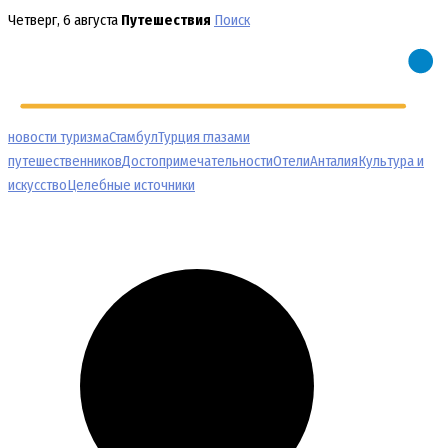
Перейти
Четверг, 6 августа
Путешествия
Поиск
к
содержимому
новости туризма
Стамбул
Турция глазами
путешественников
Достопримечательности
Отели
Анталия
Культура и
искусство
Целебные источники