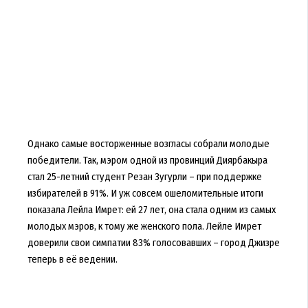
Однако самые восторженные возгласы собрали молодые
победители. Так, мэром одной из провинций Диярбакыра
стал 25-летний студент Резан Зугурли – при поддержке
избирателей в 91%. И уж совсем ошеломительные итоги
показала Лейла Имрет: ей 27 лет, она стала одним из самых
молодых мэров, к тому же женского пола. Лейле Имрет
доверили свои симпатии 83% голосовавших – город Джизре
теперь в её ведении.