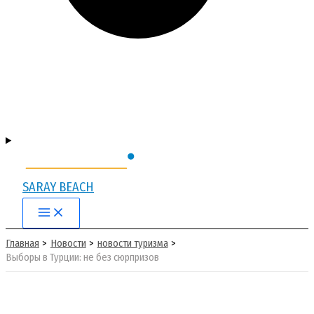
SARAY BEACH
Main
Menu
Главная
Новости
новости туризма
Выборы в Турции: не без сюрпризов