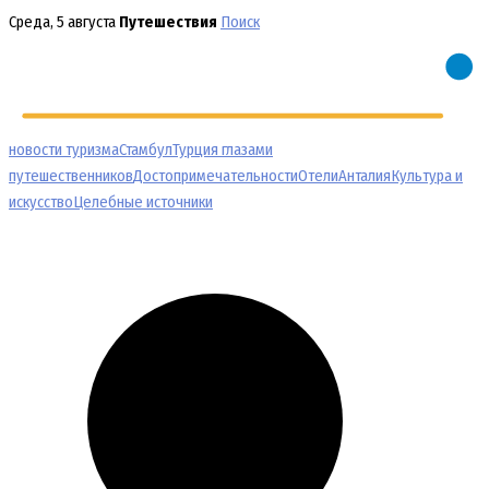
Перейти
Среда, 5 августа
Путешествия
Поиск
к
содержимому
новости туризма
Стамбул
Турция глазами
путешественников
Достопримечательности
Отели
Анталия
Культура и
искусство
Целебные источники