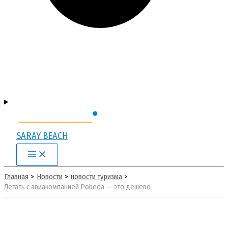
SARAY BEACH
Main
Menu
Главная
Новости
новости туризма
Летать с авиакомпанией Pobeda — это дёшево