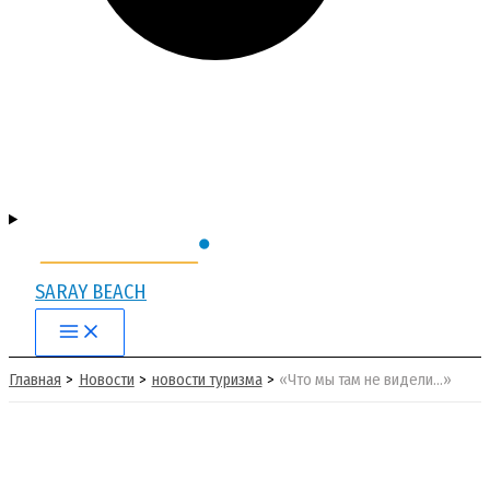
SARAY BEACH
Main
Menu
Главная
Новости
новости туризма
«Что мы там не видели…»