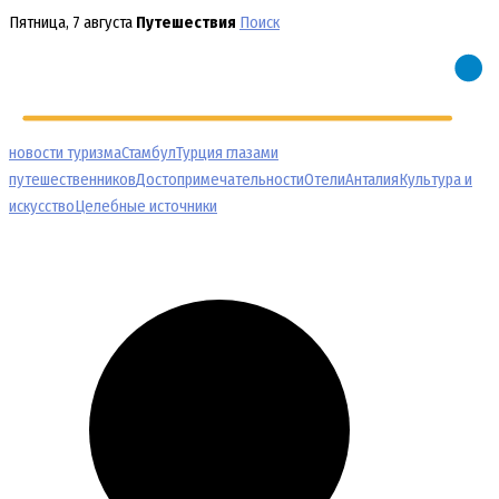
Перейти
Пятница, 7 августа
Путешествия
Поиск
к
содержимому
новости туризма
Стамбул
Турция глазами
путешественников
Достопримечательности
Отели
Анталия
Культура и
искусство
Целебные источники