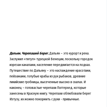
Дальян. Черепаший берег.
Дальян – это курорт и река.
Заслужил «титул» турецкой Венеции, поскольку городок
изрезан каналами, население передвигается на лодках.
Путешествие по Дальяну – это наслаждение красотами,
пейзажами, голубые крабы из рук рыбаков, древние
ликийские гробницы, высеченные высоко в скалах. И
наконец – головастые черепахи Логгерхед, которые
занесены в Красную книгу. Черепахи облюбовали берег
Изтузу, их можно покормить с руки - привычные.