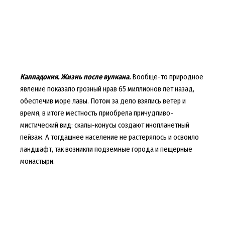
Каппадокия. Жизнь после вулкана.
Вообще-то природное
явление показало грозный нрав 65 миллионов лет назад,
обеспечив море лавы. Потом за дело взялись ветер и
время, в итоге местность приобрела причудливо-
мистический вид: скалы-конусы создают инопланетный
пейзаж. А тогдашнее население не растерялось и освоило
ландшафт, так возникли подземные города и пещерные
монастыри.