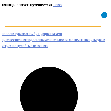
Перейти
Пятница, 7 августа
Путешествия
Поиск
к
содержимому
новости туризма
Стамбул
Турция глазами
путешественников
Достопримечательности
Отели
Анталия
Культура и
искусство
Целебные источники