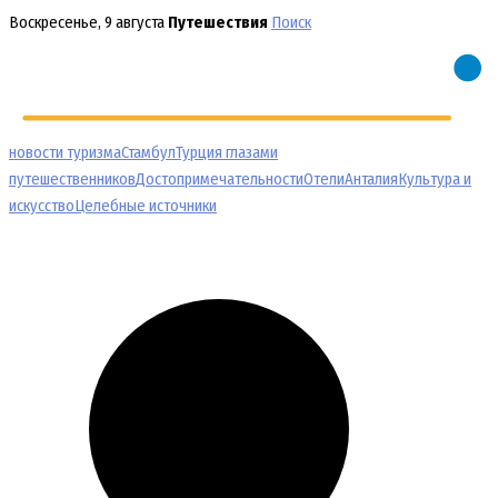
Перейти
Воскресенье, 9 августа
Путешествия
Поиск
к
содержимому
новости туризма
Стамбул
Турция глазами
путешественников
Достопримечательности
Отели
Анталия
Культура и
искусство
Целебные источники