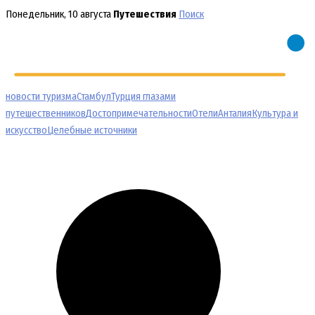
Перейти
Понедельник, 10 августа
Путешествия
Поиск
к
содержимому
новости туризма
Стамбул
Турция глазами
путешественников
Достопримечательности
Отели
Анталия
Культура и
искусство
Целебные источники