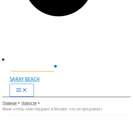
SARAY BEACH
Main
Menu
Главная
Новости
Мини-отель «Амстердам» в Москве: что он предлагает