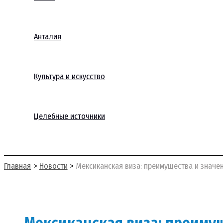
Анталия
Культура и искусство
Целебные источники
Поиск
Главная
Новости
Мексиканская виза: преимущества и значе
Мексиканская виза: преиму