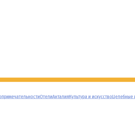
опримечательности
Отели
Анталия
Культура и искусство
Целебные 