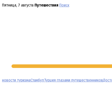
Перейти
Пятница, 7 августа
Путешествия
Поиск
к
содержимому
новости туризма
Стамбул
Турция глазами путешественников
Дост