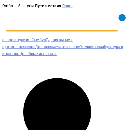
Перейти
Суббота, 8 августа
Путешествия
Поиск
к
содержимому
новости туризма
Стамбул
Турция глазами
путешественников
Достопримечательности
Отели
Анталия
Культура и
искусство
Целебные источники