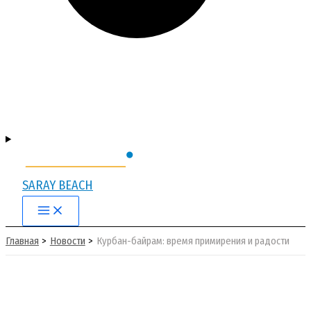
SARAY BEACH
Main
Menu
Главная
Новости
Курбан-байрам: время примирения и радости