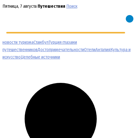
Перейти
Пятница, 7 августа
Путешествия
Поиск
к
содержимому
новости туризма
Стамбул
Турция глазами
путешественников
Достопримечательности
Отели
Анталия
Культура и
искусство
Целебные источники