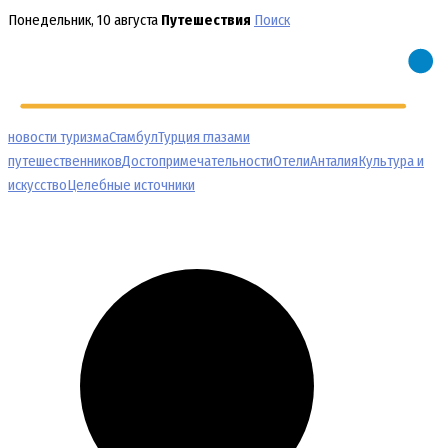
Перейти
Понедельник, 10 августа
Путешествия
Поиск
к
содержимому
новости туризма
Стамбул
Турция глазами
путешественников
Достопримечательности
Отели
Анталия
Культура и
искусство
Целебные источники