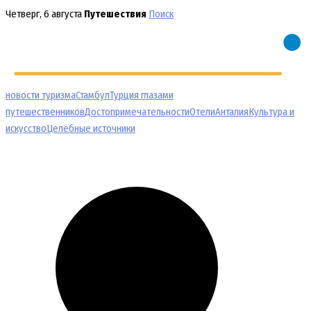
Перейти
Четверг, 6 августа
Путешествия
Поиск
к
содержимому
новости туризма
Стамбул
Турция глазами
путешественников
Достопримечательности
Отели
Анталия
Культура и
искусство
Целебные источники