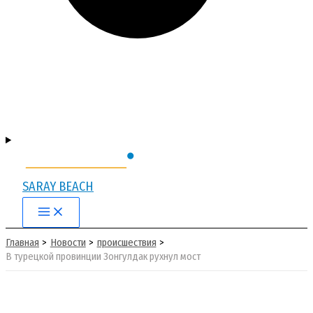
SARAY BEACH
Main
Menu
Главная
Новости
происшествия
В турецкой провинции Зонгулдак рухнул мост