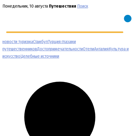
Перейти
Понедельник, 10 августа
Путешествия
Поиск
к
содержимому
новости туризма
Стамбул
Турция глазами
путешественников
Достопримечательности
Отели
Анталия
Культура и
искусство
Целебные источники