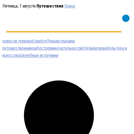
Перейти
Пятница, 7 августа
Путешествия
Поиск
к
содержимому
новости туризма
Стамбул
Турция глазами
путешественников
Достопримечательности
Отели
Анталия
Культура и
искусство
Целебные источники