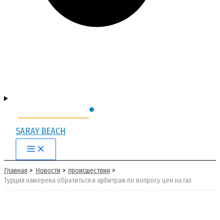
SARAY BEACH
Main
Menu
Главная
Новости
происшествия
Турция намерена обратиться в арбитраж по вопросу цен на газ