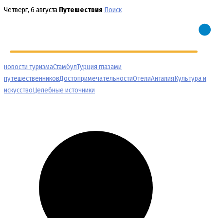
Перейти
Четверг, 6 августа
Путешествия
Поиск
к
содержимому
новости туризма
Стамбул
Турция глазами
путешественников
Достопримечательности
Отели
Анталия
Культура и
искусство
Целебные источники