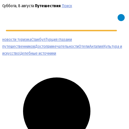
Перейти
Суббота, 8 августа
Путешествия
Поиск
к
содержимому
новости туризма
Стамбул
Турция глазами
путешественников
Достопримечательности
Отели
Анталия
Культура и
искусство
Целебные источники