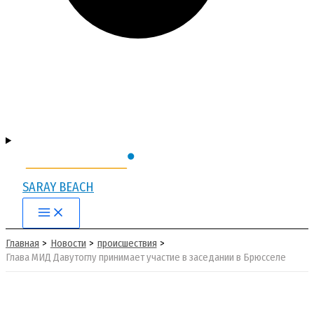
SARAY BEACH
Main
Menu
Главная
Новости
происшествия
Глава МИД Давутоглу принимает участие в заседании в Брюсселе