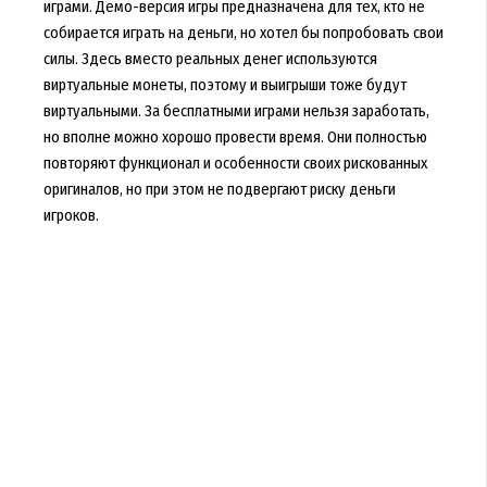
играми. Демо-версия игры предназначена для тех, кто не
собирается играть на деньги, но хотел бы попробовать свои
силы. Здесь вместо реальных денег используются
виртуальные монеты, поэтому и выигрыши тоже будут
виртуальными. За бесплатными играми нельзя заработать,
но вполне можно хорошо провести время. Они полностью
повторяют функционал и особенности своих рискованных
оригиналов, но при этом не подвергают риску деньги
игроков.