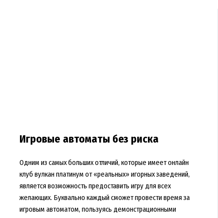
Игровые автоматы без риска
Одним из самых больших отличий, которые имеет онлайн
клуб вулкан платинум от «реальных» игорных заведений,
является возможность предоставить игру для всех
желающих. Буквально каждый сможет провести время за
игровым автоматом, пользуясь демонстрационными