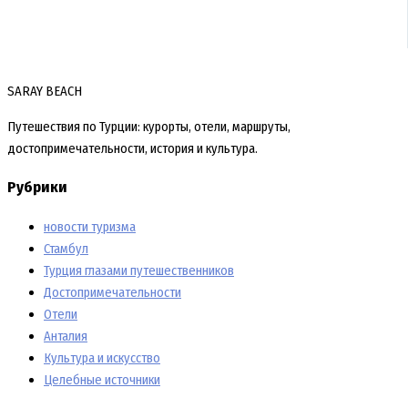
SARAY BEACH
Путешествия по Турции: курорты, отели, маршруты,
достопримечательности, история и культура.
Рубрики
новости туризма
Стамбул
Турция глазами путешественников
Достопримечательности
Отели
Анталия
Культура и искусство
Целебные источники