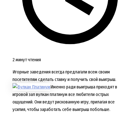
2 минут чтения
Игорные заведения всегда предлагали всем своим
посетителям сделать ставку и получить свой выигрыш.
Именно ради выигрыша приходят в
игровой зал вулкан платинум все любители острых
ощущений. Они ведут рискованную игру, прилагая все
усилия, чтобы заработать себе выигрыш побольше.