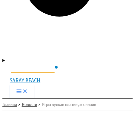
SARAY BEACH
Main
Menu
Главная
Новости
Игры вулкан платинум онлайн