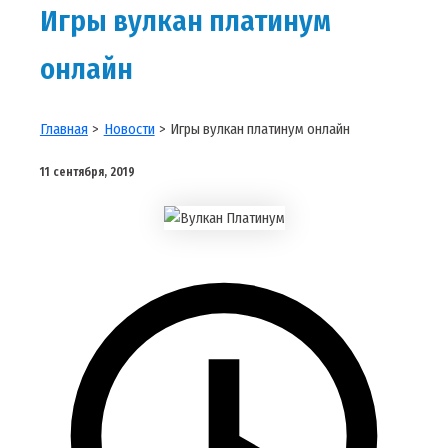
Игры вулкан платинум
онлайн
Главная
Новости
Игры вулкан платинум онлайн
11 сентября, 2019