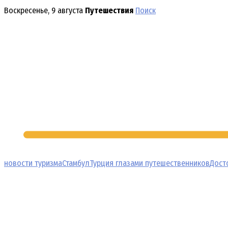
Перейти
Воскресенье, 9 августа
Путешествия
Поиск
к
содержимому
новости туризма
Стамбул
Турция глазами путешественников
Дост