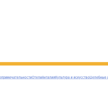
опримечательности
Отели
Анталия
Культура и искусство
Целебные 