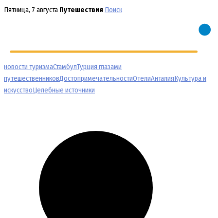
Перейти
Пятница, 7 августа
Путешествия
Поиск
к
содержимому
новости туризма
Стамбул
Турция глазами
путешественников
Достопримечательности
Отели
Анталия
Культура и
искусство
Целебные источники