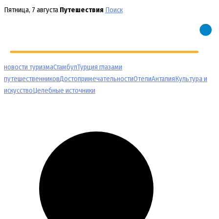
Перейти
Пятница, 7 августа
Путешествия
Поиск
к
содержимому
новости туризма
Стамбул
Турция глазами
путешественников
Достопримечательности
Отели
Анталия
Культура и
искусство
Целебные источники