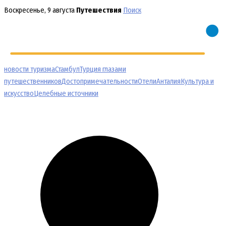
Перейти
Воскресенье, 9 августа
Путешествия
Поиск
к
содержимому
новости туризма
Стамбул
Турция глазами
путешественников
Достопримечательности
Отели
Анталия
Культура и
искусство
Целебные источники