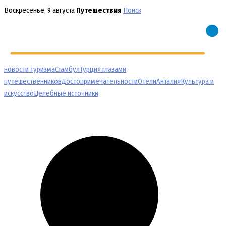
Перейти
Воскресенье, 9 августа
Путешествия
Поиск
к
содержимому
новости туризма
Стамбул
Турция глазами
путешественников
Достопримечательности
Отели
Анталия
Культура и
искусство
Целебные источники