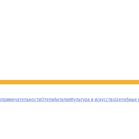
опримечательности
Отели
Анталия
Культура и искусство
Целебные 