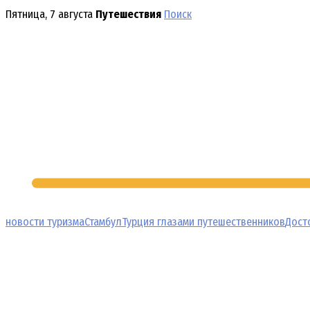
Перейти
Пятница, 7 августа
Путешествия
Поиск
к
содержимому
новости туризма
Стамбул
Турция глазами путешественников
Дост