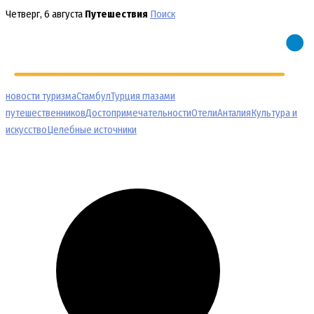
Перейти
Четверг, 6 августа
Путешествия
Поиск
к
содержимому
новости туризма
Стамбул
Турция глазами
путешественников
Достопримечательности
Отели
Анталия
Культура и
искусство
Целебные источники