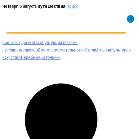
Перейти
Четверг, 6 августа
Путешествия
Поиск
к
содержимому
новости туризма
Стамбул
Турция глазами
путешественников
Достопримечательности
Отели
Анталия
Культура и
искусство
Целебные источники