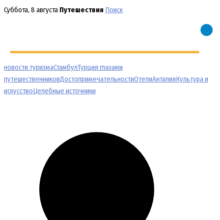
Перейти
Суббота, 8 августа
Путешествия
Поиск
к
содержимому
новости туризма
Стамбул
Турция глазами
путешественников
Достопримечательности
Отели
Анталия
Культура и
искусство
Целебные источники