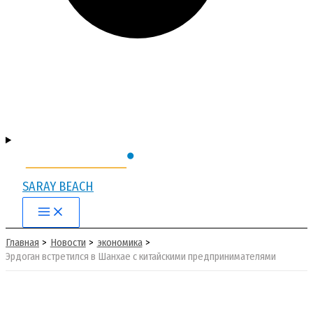
SARAY BEACH
Main
Menu
Главная
Новости
экономика
Эрдоган встретился в Шанхае с китайскими предпринимателями