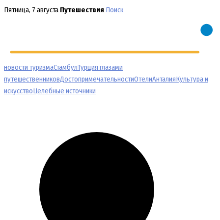
Перейти
Пятница, 7 августа
Путешествия
Поиск
к
содержимому
новости туризма
Стамбул
Турция глазами
путешественников
Достопримечательности
Отели
Анталия
Культура и
искусство
Целебные источники