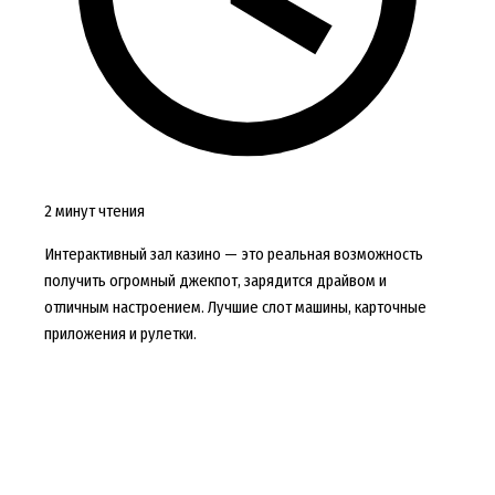
2 минут чтения
Интерактивный зал казино — это реальная возможность
получить огромный джекпот, зарядится драйвом и
отличным настроением. Лучшие слот машины, карточные
приложения и рулетки.