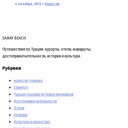
4 октября, 2013
/
Новости
SARAY BEACH
Путешествия по Турции: курорты, отели, маршруты,
достопримечательности, история и культура.
Рубрики
новости туризма
Стамбул
Турция глазами путешественников
Достопримечательности
Отели
Анталия
Культура и искусство