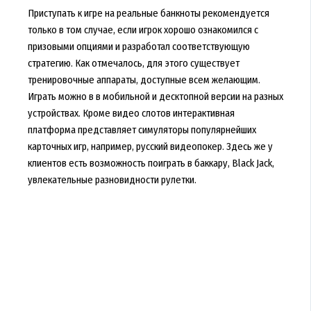
Приступать к игре на реальные банкноты рекомендуется
только в том случае, если игрок хорошо ознакомился с
призовыми опциями и разработал соответствующую
стратегию. Как отмечалось, для этого существует
тренировочные аппараты, доступные всем желающим.
Играть можно в в мобильной и десктопной версии на разных
устройствах. Кроме видео слотов интерактивная
платформа представляет симуляторы популярнейших
карточных игр, например, русский видеопокер. Здесь же у
клиентов есть возможность поиграть в баккару, Black Jack,
увлекательные разновидности рулетки.