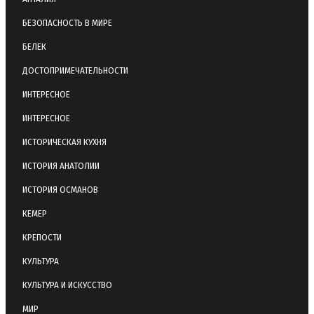
БЕЗОПАСНОСТЬ В МИРЕ
БЕЛЕК
ДОСТОПРИМЕЧАТЕЛЬНОСТИ
ИНТЕРЕСНОЕ
ИНТЕРЕСНОЕ
ИСТОРИЧЕСКАЯ КУХНЯ
ИСТОРИЯ АНАТОЛИИ
ИСТОРИЯ ОСМАНОВ
КЕМЕР
КРЕПОСТИ
КУЛЬТУРА
КУЛЬТУРА И ИСКУССТВО
МИР