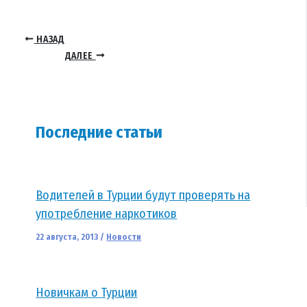
НАЗАД
ДАЛЕЕ
Последние статьи
Водителей в Турции будут проверять на
употребление наркотиков
22 августа, 2013
/
Новости
Новичкам о Турции