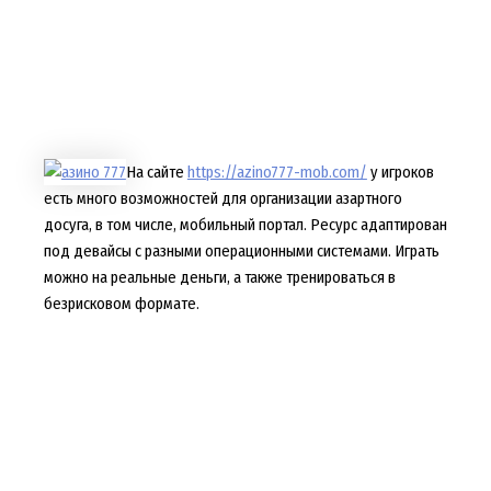
На сайте
https://azino777-mob.com/
у игроков
есть много возможностей для организации азартного
досуга, в том числе, мобильный портал. Ресурс адаптирован
под девайсы с разными операционными системами. Играть
можно на реальные деньги, а также тренироваться в
безрисковом формате.