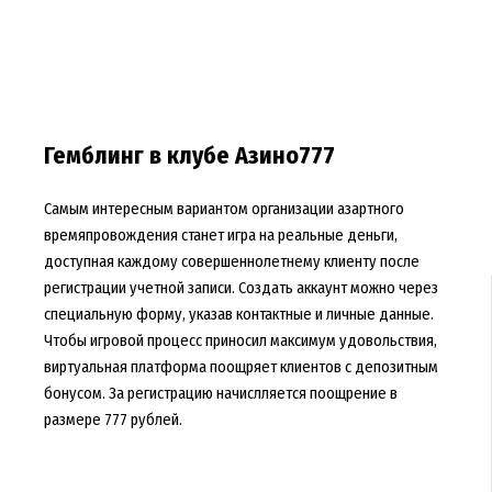
Гемблинг в клубе Азино777
Самым интересным вариантом организации азартного
времяпровождения станет игра на реальные деньги,
доступная каждому совершеннолетнему клиенту после
регистрации учетной записи. Создать аккаунт можно через
специальную форму, указав контактные и личные данные.
Чтобы игровой процесс приносил максимум удовольствия,
виртуальная платформа поощряет клиентов с депозитным
бонусом. За регистрацию начислляется поощрение в
размере 777 рублей.