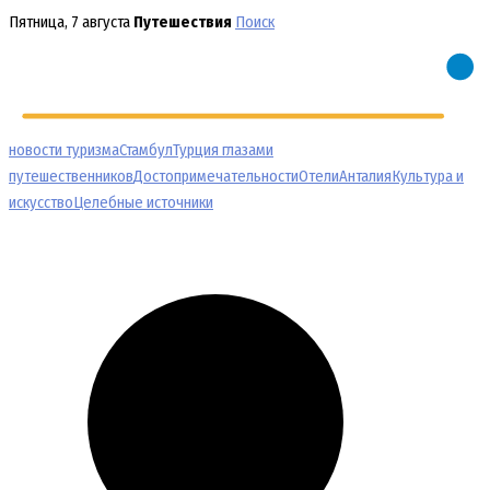
Перейти
Пятница, 7 августа
Путешествия
Поиск
к
содержимому
новости туризма
Стамбул
Турция глазами
путешественников
Достопримечательности
Отели
Анталия
Культура и
искусство
Целебные источники