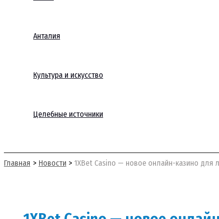
Анталия
Культура и искусство
Целебные источники
Поиск
Главная
Новости
1XBet Casino — новое онлайн-казино для 
1XBet Casino — новое онлай