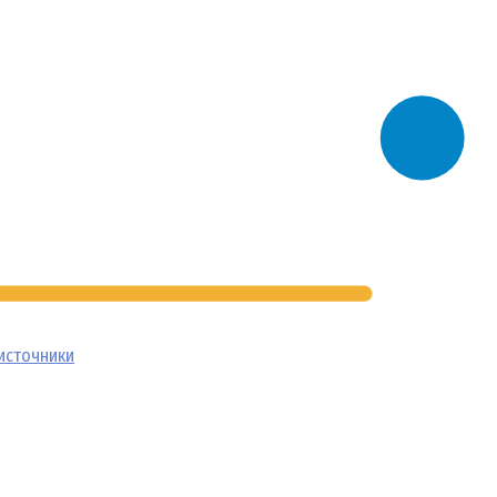
источники