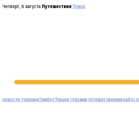
Перейти
Четверг, 6 августа
Путешествия
Поиск
к
содержимому
новости туризма
Стамбул
Турция глазами путешественников
Дост