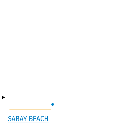
SARAY BEACH