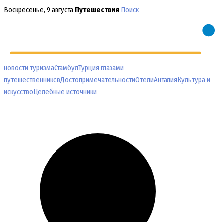
Перейти
Воскресенье, 9 августа
Путешествия
Поиск
к
содержимому
новости туризма
Стамбул
Турция глазами
путешественников
Достопримечательности
Отели
Анталия
Культура и
искусство
Целебные источники