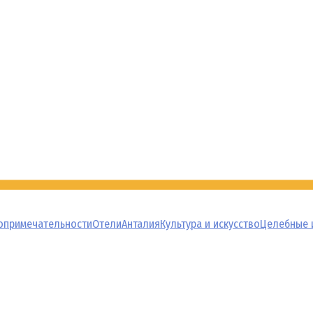
опримечательности
Отели
Анталия
Культура и искусство
Целебные 