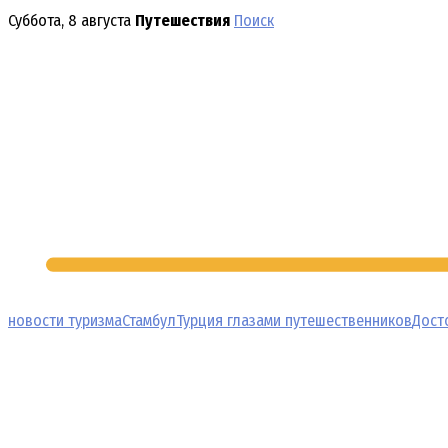
Перейти
Суббота, 8 августа
Путешествия
Поиск
к
содержимому
новости туризма
Стамбул
Турция глазами путешественников
Дост