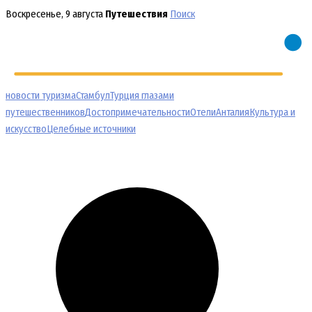
Перейти
Воскресенье, 9 августа
Путешествия
Поиск
к
содержимому
новости туризма
Стамбул
Турция глазами
путешественников
Достопримечательности
Отели
Анталия
Культура и
искусство
Целебные источники