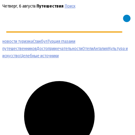
Перейти
Четверг, 6 августа
Путешествия
Поиск
к
содержимому
новости туризма
Стамбул
Турция глазами
путешественников
Достопримечательности
Отели
Анталия
Культура и
искусство
Целебные источники