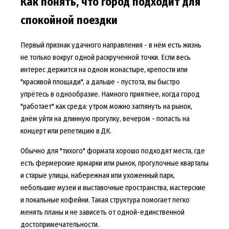
Как понять, что город подходит для
спокойной поездки
Первый признак удачного направления - в нём есть жизнь
не только вокруг одной раскрученной точки. Если весь
интерес держится на одном монастыре, крепости или
"красивой площади", а дальше - пустота, вы быстро
упрётесь в однообразие. Намного приятнее, когда город
"работает" как среда: утром можно заглянуть на рынок,
днём уйти на длинную прогулку, вечером - попасть на
концерт или репетицию в ДК.
Обычно для "тихого" формата хорошо подходят места, где
есть фермерские ярмарки или рынок, прогулочные кварталы
и старые улицы, набережная или ухоженный парк,
небольшие музеи и выставочные пространства, мастерские
и локальные кофейни. Такая структура помогает легко
менять планы и не зависеть от одной-единственной
достопримечательности.