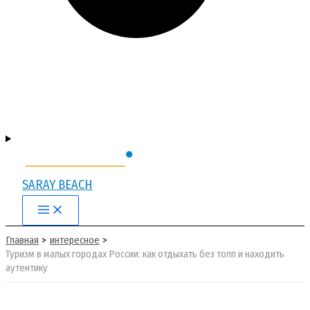
SARAY BEACH
Main
Menu
Главная
интересное
Туризм в малых городах России: как отдыхать без толп и находить
аутентику