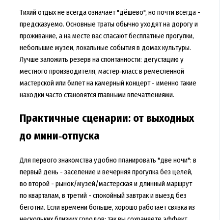
Тихий отдых не всегда означает "дёшево", но почти всегда -
предсказуемо. Основные траты обычно уходят на дорогу и
проживание, а на месте вас спасают бесплатные прогулки,
небольшие музеи, локальные события в домах культуры.
Лучше заложить резерв на спонтанности: дегустацию у
местного производителя, мастер‑класс в ремесленной
мастерской или билет на камерный концерт - именно такие
находки часто становятся главными впечатлениями.
Практичные сценарии: от выходных
до мини‑отпуска
Для первого знакомства удобно планировать "две ночи": в
первый день - заселение и вечерняя прогулка без целей,
во второй - рынок/музей/мастерская и длинный маршрут
по кварталам, в третий - спокойный завтрак и выезд без
беготни. Если времени больше, хорошо работает связка из
нескольких близких городов: так вы сохраняете эффект