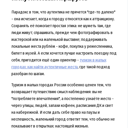
Парадокс в том, что аутентика не прячется "где-то далеко"
- она исчезает, когда к городу относятся как к аттракциону.
Сохранять её помогает простая этика: не шуметь там, где
люди живут; спрашивать, прежде чем фотографировать в
мастерской или на маленькой выставке; поддерживать
локальные места рублём - кофе, покупка у ремесленника,
билет в музей. А если хочется лучше настроить поездку под
себя, пригодится ещё один ориентир -
туризм в малых
городах: как найти аутентичные места
, где такой подход
разобран по шагам.
Туризм в малых городах России особенно ценен тем, что
возвращает путешествию смысл наблюдения: вы не
"потребляете впечатления", а постепенно узнаёте место -
через улицы, людей, запахи кофеен, расписания ДК и свет
на набережной. И если дать себе право на паузы и
неспешность, маленький город ответит тем, что обычно не
показывают в открытках: настоящей жизнью.