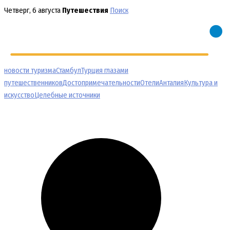
Перейти
Четверг, 6 августа
Путешествия
Поиск
к
содержимому
новости туризма
Стамбул
Турция глазами
путешественников
Достопримечательности
Отели
Анталия
Культура и
искусство
Целебные источники