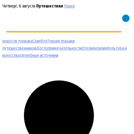
Перейти
Четверг, 6 августа
Путешествия
Поиск
к
содержимому
новости туризма
Стамбул
Турция глазами
путешественников
Достопримечательности
Отели
Анталия
Культура и
искусство
Целебные источники