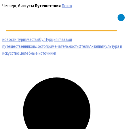
Перейти
Четверг, 6 августа
Путешествия
Поиск
к
содержимому
новости туризма
Стамбул
Турция глазами
путешественников
Достопримечательности
Отели
Анталия
Культура и
искусство
Целебные источники