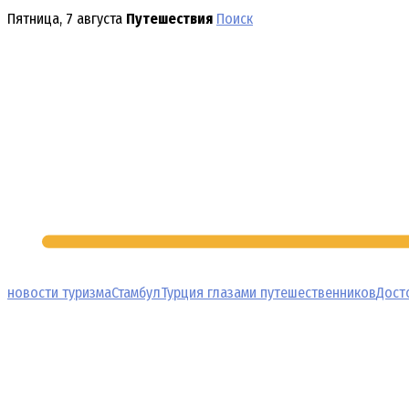
Перейти
Пятница, 7 августа
Путешествия
Поиск
к
содержимому
новости туризма
Стамбул
Турция глазами путешественников
Дост