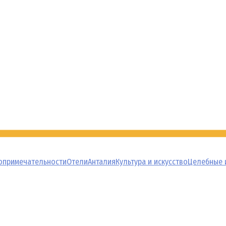
опримечательности
Отели
Анталия
Культура и искусство
Целебные 