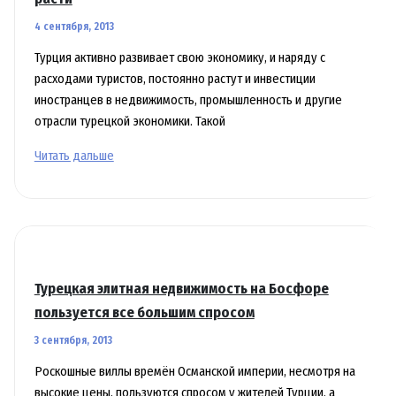
4 сентября, 2013
Турция активно развивает свою экономику, и наряду с
расходами туристов, постоянно растут и инвестиции
иностранцев в недвижимость, промышленность и другие
отрасли турецкой экономики. Такой
Инвестиции
Читать дальше
в
недвижимость
Турции
продолжают
расти
Турецкая элитная недвижимость на Босфоре
пользуется все большим спросом
3 сентября, 2013
Роскошные виллы времён Османской империи, несмотря на
высокие цены, пользуются спросом у жителей Турции, а