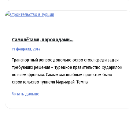
окрепла
Самолётами, пароходами…
11 февраля, 2014
Транспортный вопрос довольно остро стоял среди задач,
требующих решения – турецкое правительство «ударило»
по всем фронтам. Самым масштабным проектом было
строительство туннеля Мармарай. Темпы
Самолётами,
Читать дальше
пароходами…