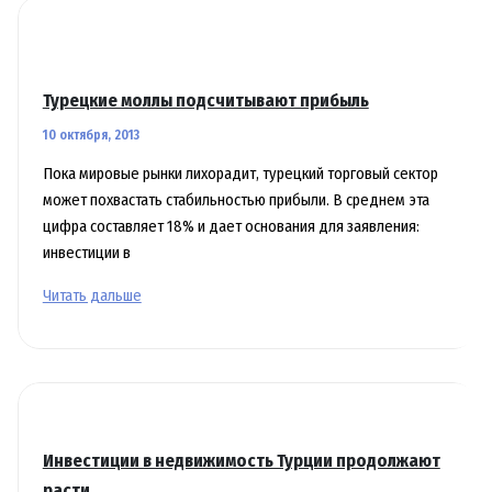
Турецкие моллы подсчитывают прибыль
10 октября, 2013
Пока мировые рынки лихорадит, турецкий торговый сектор
может похвастать стабильностью прибыли. В среднем эта
цифра составляет 18% и дает основания для заявления:
инвестиции в
Турецкие
Читать дальше
моллы
подсчитывают
прибыль
Инвестиции в недвижимость Турции продолжают
расти