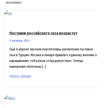
экономика
Поставки российского газа возрастут
2 октября, 2014
Ещё в апреле звучали перспективы увеличения поставок
газа в Турцию: Москва и Анкара пришли к единому мнению о
наращивание «объёмов сотрудничества». Теперь
намерения облечены […]
Поставки
Читать дальше
российского
газа
возрастут