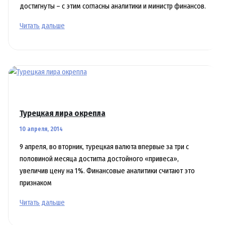
достигнуты – с этим согласны аналитики и министр финансов.
ВВП
Читать дальше
Турции
«буксует»
Турецкая лира окрепла
10 апреля, 2014
9 апреля, во вторник, турецкая валюта впервые за три с
половиной месяца достигла достойного «привеса»,
увеличив цену на 1%. Финансовые аналитики считают это
признаком
Турецкая
Читать дальше
лира