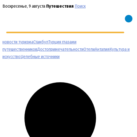
Перейти
Воскресенье, 9 августа
Путешествия
Поиск
к
содержимому
новости туризма
Стамбул
Турция глазами
путешественников
Достопримечательности
Отели
Анталия
Культура и
искусство
Целебные источники