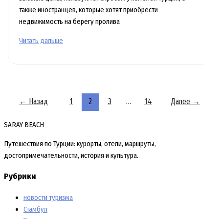
также иностранцев, которые хотят приобрести
недвижимость на берегу пролива
Турецкая
Читать дальше
элитная
недвижимость
на
Босфоре
пользуется
←
Назад
1
2
3
…
14
Далее
→
все
большим
SARAY BEACH
спросом
Путешествия по Турции: курорты, отели, маршруты,
достопримечательности, история и культура.
Рубрики
новости туризма
Стамбул