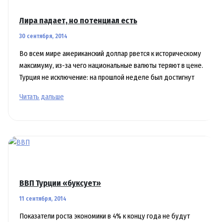
Лира падает, но потенциал есть
30 сентября, 2014
Во всем мире американский доллар рвется к историческому
максимуму, из-за чего национальные валюты теряют в цене.
Турция не исключение: на прошлой неделе был достигнут
Лира
Читать дальше
падает,
но
потенциал
есть
ВВП Турции «буксует»
11 сентября, 2014
Показатели роста экономики в 4% к концу года не будут