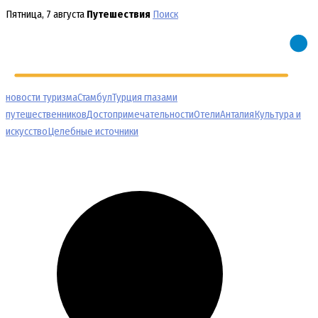
Перейти
Пятница, 7 августа
Путешествия
Поиск
к
содержимому
новости туризма
Стамбул
Турция глазами
путешественников
Достопримечательности
Отели
Анталия
Культура и
искусство
Целебные источники