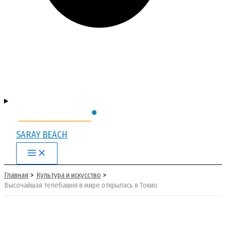
SARAY BEACH
Main
Menu
Главная
Культура и искусство
Высочайшая телебашня в мире открылась в Токио