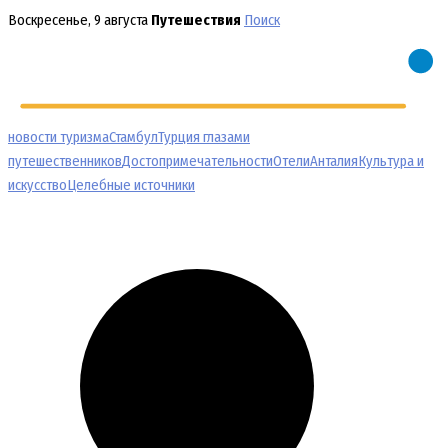
Перейти
Воскресенье, 9 августа
Путешествия
Поиск
к
содержимому
новости туризма
Стамбул
Турция глазами
путешественников
Достопримечательности
Отели
Анталия
Культура и
искусство
Целебные источники