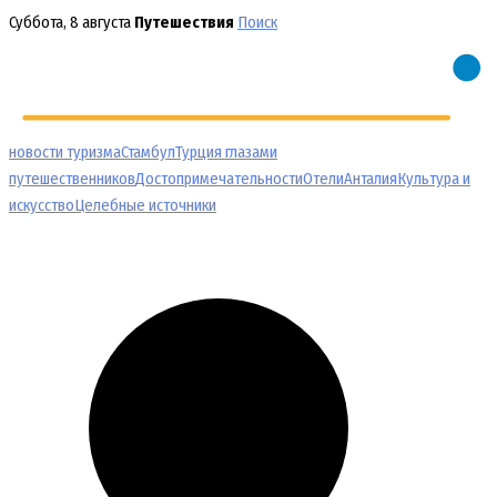
Перейти
Суббота, 8 августа
Путешествия
Поиск
к
содержимому
новости туризма
Стамбул
Турция глазами
путешественников
Достопримечательности
Отели
Анталия
Культура и
искусство
Целебные источники