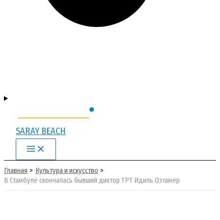
SARAY BEACH
Main
Menu
Главная
Культура и искусство
В Стамбуле скончалась бывший диктор ТРТ Идиль Озтамер