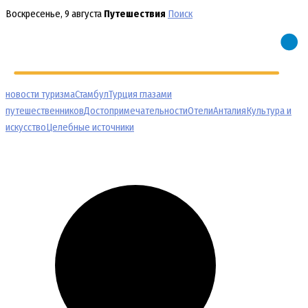
Перейти
Воскресенье, 9 августа
Путешествия
Поиск
к
содержимому
новости туризма
Стамбул
Турция глазами
путешественников
Достопримечательности
Отели
Анталия
Культура и
искусство
Целебные источники