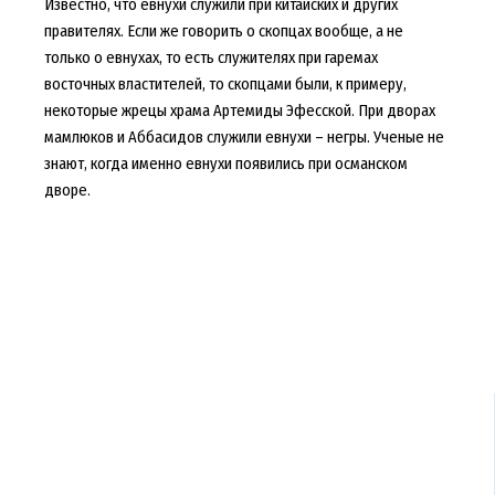
Известно, что евнухи служили при китайских и других
правителях. Если же говорить о скопцах вообще, а не
только о евнухах, то есть служителях при гаремах
восточных властителей, то скопцами были, к примеру,
некоторые жрецы храма Артемиды Эфесской. При дворах
мамлюков и Аббасидов служили евнухи – негры. Ученые не
знают, когда именно евнухи появились при османском
дворе.