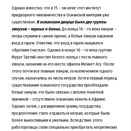
Однако известно, что в 15 – ом веке этот институт
придворного чиновничества в Османской империи уже
существовал.
В османском дворце были две группы
евнухов – черных и белых.
До конца 16 – го века евнухи –
негры служили в самом гареме, а белые евнухи охраняли
вход в гарем. Отметим, что вход в гарем назывался
«Вратами счастья». Однако в конце 16 – го века суултан
Мурат Третий сместил белого скопца с поста главного
евнуха, назначив на его место эфиопа Мехмет Агу. После
этого почти все главные евнухи, за исключением одного
случая, назначались из числа негров. Хотя в первый период
существования османского государства преобладали
белые евнухи, что было связано с вполне понятной
причиной – отсутствием османских земель в Африке.
Однако затем, с расширением границ государства,
предпочтение стало отдаваться неграм, которые были
более выносливыми и умелыми. Вследствие этого
работорговцы стали специально приобретать негритянских