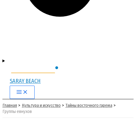
SARAY BEACH
Main
Menu
Главная
Культура и искусство
Тайны восточного гарема
Группы евнухов