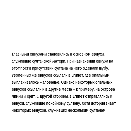
Главными евнухами становились в основном евнухи,
служившие султанской матери. При назначении евнуха на
этот пост в присутствии султана на него одевали шубу.
Уволенных же евнухов ссылали в Египет, где опальным
выплачивалось жалованье. Однако некоторых опальных
евнухов ссылали и в другие места – к примеру, на острова
Лимни и Крит. С другой стороны, в Египет отправлялись и
евнухи, служившие покойному султану. Хотя история знает
некоторых евнухов, служивших нескольким султанам.