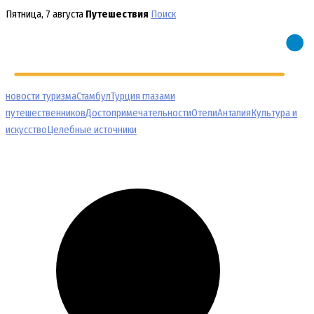
Перейти
Пятница, 7 августа
Путешествия
Поиск
к
содержимому
новости туризма
Стамбул
Турция глазами
путешественников
Достопримечательности
Отели
Анталия
Культура и
искусство
Целебные источники