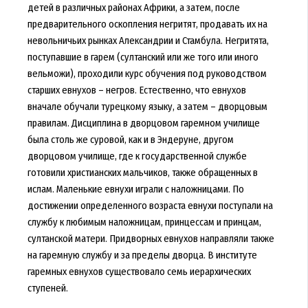
детей в различных районах Африки, а затем, после
предварительного оскопления негритят, продавать их на
невольничьих рынках Александрии и Стамбула. Негритята,
поступавшие в гарем (султанский или же того или иного
вельможи), проходили курс обучения под руководством
старших евнухов – негров. Естественно, что евнухов
вначале обучали турецкому языку, а затем – дворцовым
правилам. Дисциплина в дворцовом гаремном училище
была столь же суровой, как и в Эндеруне, другом
дворцовом училище, где к государственной службе
готовили христианских мальчиков, также обращенных в
ислам. Маленькие евнухи играли с наложницами. По
достижении определенного возраста евнухи поступали на
службу к любимым наложницам, принцессам и принцам,
султанской матери. Придворных евнухов направляли также
на гаремную службу и за пределы дворца. В институте
гаремных евнухов существовало семь иерархических
ступеней.