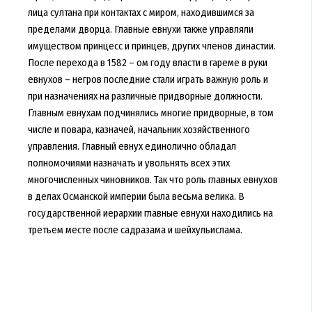
лица султана при контактах с миром, находившимся за
пределами дворца. Главные евнухи также управляли
имуществом принцесс и принцев, других членов династии.
После перехода в 1582 – ом году власти в гареме в руки
евнухов – негров последние стали играть важную роль и
при назначениях на различные придворные должности.
Главным евнухам подчинялись многие придворные, в том
числе и повара, казначей, начальник хозяйственного
управления. Главный евнух единолично обладал
полномочиями назначать и увольнять всех этих
многочисленных чиновников. Так что роль главных евнухов
в делах Османской империи была весьма велика. В
государственной иерархии главные евнухи находились на
третьем месте после садразама и шейхульислама.