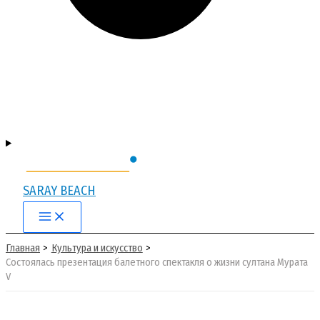
SARAY BEACH
Main
Menu
Главная
Культура и искусство
Состоялась презентация балетного спектакля о жизни султана Мурата
V