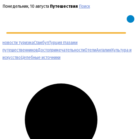
Перейти
Понедельник, 10 августа
Путешествия
Поиск
к
содержимому
новости туризма
Стамбул
Турция глазами
путешественников
Достопримечательности
Отели
Анталия
Культура и
искусство
Целебные источники