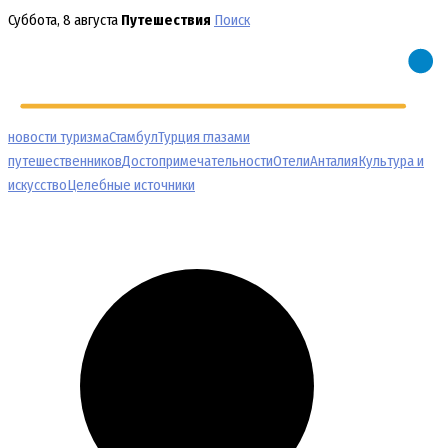
Перейти
Суббота, 8 августа
Путешествия
Поиск
к
содержимому
новости туризма
Стамбул
Турция глазами
путешественников
Достопримечательности
Отели
Анталия
Культура и
искусство
Целебные источники