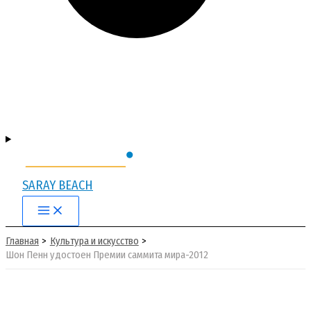
SARAY BEACH
Main
Menu
Главная
Культура и искусство
Шон Пенн удостоен Премии саммита мира-2012