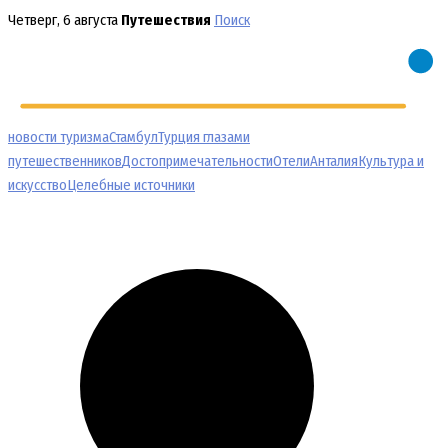
Перейти
Четверг, 6 августа
Путешествия
Поиск
к
содержимому
новости туризма
Стамбул
Турция глазами
путешественников
Достопримечательности
Отели
Анталия
Культура и
искусство
Целебные источники