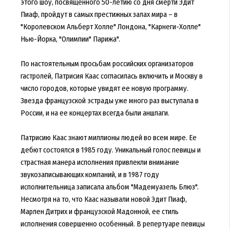
этого шоу, посвященного 50-летию со дня смерти Эдит
Пиаф, пройдут в самых престижных залах мира – в
"Королевском Альберт Холле" Лондона, "Карнеги-Холле"
Нью-Йорка, "Олимпии" Парижа".
По настоятельным просьбам российских организаторов
гастролей, Патрисия Каас согласилась включить и Москву в
число городов, которые увидят ее новую программу.
Звезда французской эстрады уже много раз выступала в
России, и на ее концертах всегда были аншлаги.
Патрисию Каас знают миллионы людей во всем мире. Ее
дебют состоялся в 1985 году. Уникальный голос певицы и
страстная манера исполнения привлекли внимание
звукозаписывающих компаний, и в 1987 году
исполнительница записала альбом "Мадемуазель Блюз".
Несмотря на то, что Каас называли новой Эдит Пиаф,
Марлен Дитрих и французской Мадонной, ее стиль
исполнения совершенно особенный. В репертуаре певицы