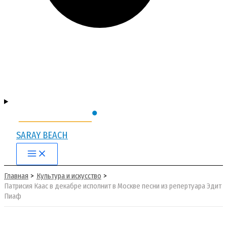
SARAY BEACH
Main
Menu
Главная
Культура и искусство
Патрисия Каас в декабре исполнит в Москве песни из репертуара Эдит
Пиаф